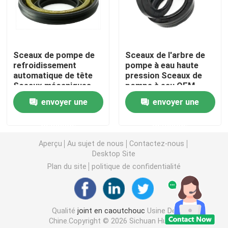
Sceaux d'huile de la boîte de vitesses
Sceaux de pompe de
Sceaux de l'arbre de
Sceaux d'huile moteur
refroidissement
pompe à eau haute
automatique de tête
pression Sceaux de
Sceaux mécaniques
pompe à eau OEM
Anneaux O sur mesure
industriels anti-
ODM
envoyer une
envoyer une
corrosion
Joint torique en caoutchouc
demande
demande
Aperçu
Au sujet de nous
Contactez-nous
Desktop Site
kit de joint de valve
Plan du site
politique de confidentialité
Sceaux de bouteille d'air
Qualité
joint en caoutchouc
Usine De
JOINT DE POMPE À EAU
Chine.Copyright © 2026 Sichuan Huade