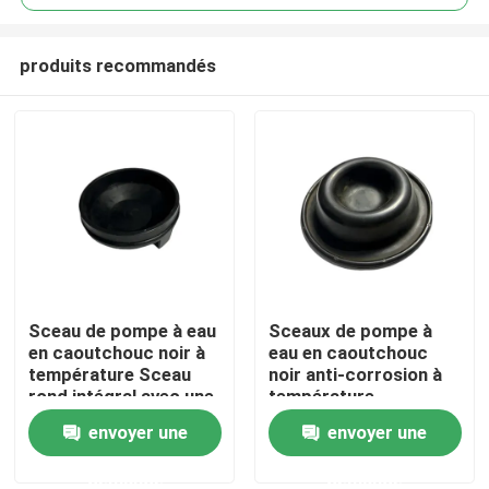
produits recommandés
Sceau de pompe à eau
Sceaux de pompe à
Aperçu
en caoutchouc noir à
eau en caoutchouc
température Sceau
noir anti-corrosion à
rond intégral avec une
température
Produits
excellente durabilité
envoyer une
envoyer une
demande
demande
A propos de nous