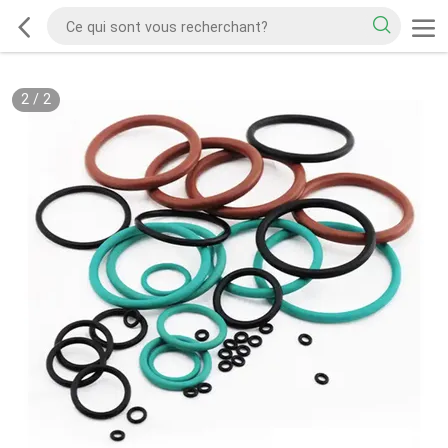
2
/
2