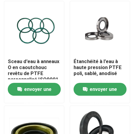
Visite d'usine
Contrôle de la qualité
Contact
Sceau d'eau à anneaux
Étanchéité à l'eau à
O en caoutchouc
haute pression PTFE
revêtu de PTFE
poli, sablé, anodisé
Demande de soumission
personnalisé ISO9001
envoyer une
envoyer une
joint en caoutchouc
demande
demande
Joint rotatoire
Joint de flottement