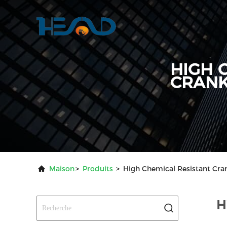
HIGH 
CRANK
Maison
>
Produits
>
High Chemical Resistant Cran
H