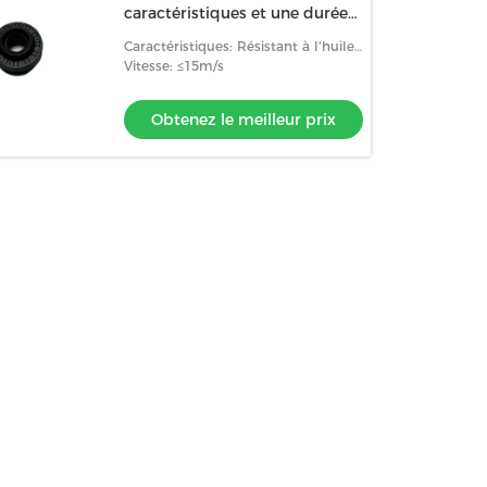
caractéristiques et une durée
de vie ≥ 50000h
Caractéristiques: Résistant à l'huile,
résistant à l'usure, résistant aux
Vitesse: ≤15m/s
températures élevées
Obtenez le meilleur prix