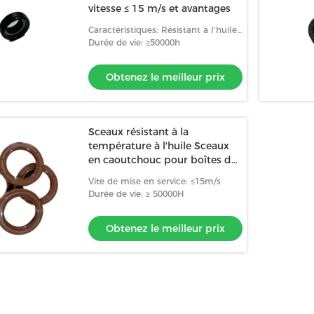
vitesse ≤ 15 m/s et avantages
Caractéristiques: Résistant à l'huile,
résistant à l'usure, résistant aux
Durée de vie: ≥50000h
températures élevées
Obtenez le meilleur prix
Sceaux résistant à la
température à l'huile Sceaux
en caoutchouc pour boîtes de
vitesses Sceaux résistants à
Vite de mise en service: ≤15m/s
l'usure
Durée de vie: ≥ 50000H
Obtenez le meilleur prix