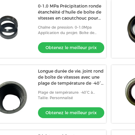
0-1,0 MPa Précipitation ronde
étanchéité d'huile de boîte de
vitesses en caoutchouc pour
voitures
Chaîne de pression: 0~1.0Mpa
Application du projet: Boîte de
vitesse
Obtenez le meilleur prix
Longue durée de vie, joint rond
de boîte de vitesses avec une
plage de température de -40°C
à 120°C, résistance à l'usure de
Plage de température: -40°C à
l'huile sous pression 0 à 1,0
+120°C
Taille: Personnalisé
MPa
Obtenez le meilleur prix