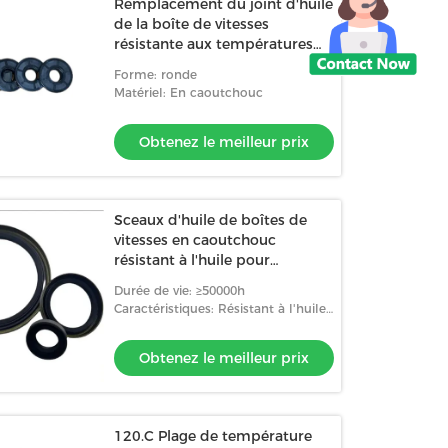
Remplacement du joint d'huile
de la boîte de vitesses
résistante aux températures
élevées
Forme: ronde
Matériel: En caoutchouc
Obtenez le meilleur prix
Sceaux d'huile de boîtes de
vitesses en caoutchouc
résistant à l'huile pour
l'industrie automobile
Durée de vie: ≥50000h
Caractéristiques: Résistant à l'huile,
résistant à l'usure, résistant aux
températures élevées
Obtenez le meilleur prix
120.C Plage de température