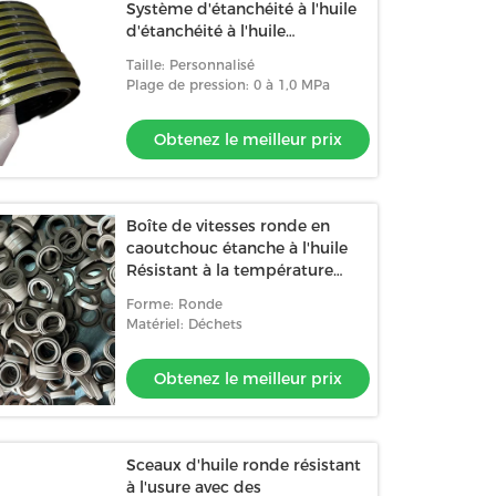
Système d'étanchéité à l'huile
d'étanchéité à l'huile
d'étanchéité en caoutchouc
Taille: Personnalisé
rond pour une pression de 0 à
Plage de pression: 0 à 1,0 MPa
1,0 MPa
Obtenez le meilleur prix
Boîte de vitesses ronde en
caoutchouc étanche à l'huile
Résistant à la température
-40°C à 120°C Pression 0 à 1,0
Forme: Ronde
MPa
Matériel: Déchets
Obtenez le meilleur prix
Sceaux d'huile ronde résistant
à l'usure avec des